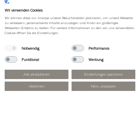
Wir verwenden Cookies
Wir können diese zur Analyse unserer Besucherdaten platzieren, um unsere Webseite
zu verbessern, personalisierte Inhalte anzuzeigen und Ihnen ein großartiges
Webseiten-Erlebnis zu bieten. Für weitere Informationen zu den von uns verwendeten
Cookies öffnen Sie die Einstellungen.
Notwendig
Performance
Funktional
Werbung
Alle akzeptieren
Einstellungen speichern
Ablehnen
Nein, anpassen
DEIN WEG ZU UNS
Die Erfurter Hütte im Rofangebirge ist für
alle Naturbegeisterte, die die
beeindruckende Bergwelt Tirols erleben
möchten. Auf einer Höhe von 1.834