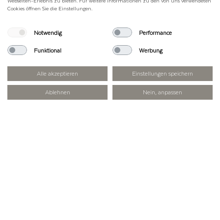
Webseiten-Erlebnis zu bieten. Für weitere Informationen zu den von uns verwendeten
Cookies öffnen Sie die Einstellungen.
Notwendig
Performance
Funktional
Werbung
Alle akzeptieren
Einstellungen speichern
Ablehnen
Nein, anpassen
LERNEN MIT ALLEN SINNEN
Ein unvergesslicher Ausflug in die Welt der
Almwirtschaft wartet auf dich: Bei unserer
kindgerechten Stallführung mit Stefan
entdecken Schulklassen und
Kindergartengruppen das Leben auf der
Alm ganz nah. Gemeinsam mistest du
den Stall aus, fütterst und streichelst die