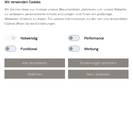
Wir verwenden Cookies
Wir können diese zur Analyse unserer Besucherdaten platzieren, um unsere Webseite
zu verbessern, personalisierte Inhalte anzuzeigen und Ihnen ein großartiges
Webseiten-Erlebnis zu bieten. Für weitere Informationen zu den von uns verwendeten
Cookies öffnen Sie die Einstellungen.
Notwendig
Performance
Funktional
Werbung
Alle akzeptieren
Einstellungen speichern
Ablehnen
Nein, anpassen
EVENTS & ERLEBNISSE
Erlebe unvergessliche Momente inmitten
der beeindruckenden Bergwelt des
Rofans! Auf der Erfurter Hütte erwarten
dich besondere Events, die dein
Bergerlebnis noch intensiver machen. Ob