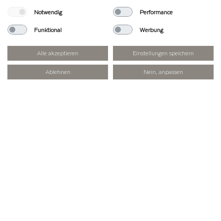
Notwendig
Performance
Funktional
Werbung
Alle akzeptieren
Einstellungen speichern
Ablehnen
Nein, anpassen
SCHLEMMEN AUF DER MAURITZ
ALM
Während der Almsaison gibt es frische
hausgemachte Butter, Milch und
Buttermilch auf der Alm zum Genießen
oder auch zum Mitnehmen. Weiteres gibt
es verschiedene Almschmankerl, wie zum
Beispiel dünn geschnittenen
Schweinsbraten mit Senf und Kren, Speck