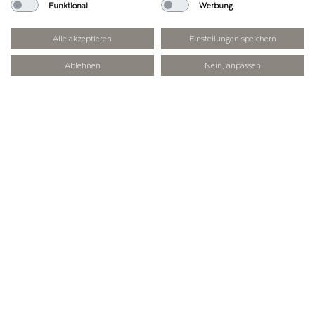
Funktional
Werbung
Alle akzeptieren
Einstellungen speichern
Ablehnen
Nein, anpassen
PARAGLYDEN
Landeplatz ist die Wiese unter dem
Kreisverkehr in Maurach