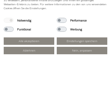
zu verbessern, personalisierte Inhalte anzuzeigen und Ihnen ein großartiges
Webseiten-Erlebnis zu bieten. Für weitere Informationen zu den von uns verwendeten
Cookies öffnen Sie die Einstellungen.
Notwendig
Performance
Funktional
Werbung
Alle akzeptieren
Einstellungen speichern
Ablehnen
Nein, anpassen
DEIN WEG ZU UNS
Die Erfurter Hütte im Rofangebirge ist für
alle Naturbegeisterte, die die
beeindruckende Bergwelt Tirols erleben
möchten. Auf einer Höhe von 1.834
Metern liegt unsere Berghütte und ist
bequem mit der Rofan-Seilbahn von